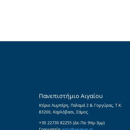
Πανεπιστήμιο Αιγαίου
Κτίριο Λυμπέρη, Παλαμά 2 & Γοργύρας, Τ.Κ.
83200, Καρλόβασι, Σάμος.
+30 22730 82255 (Δε-Πα: 9πμ-3μμ)
Γραμματεία:
epta@aegean.gr