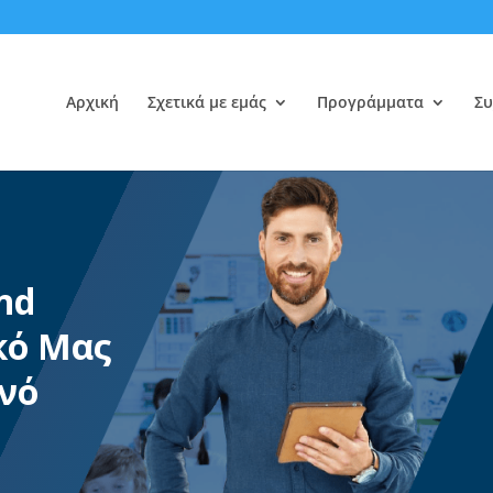
Αρχική
Σχετικά με εμάς
Προγράμματα
Συ
and
κό Μας
νό