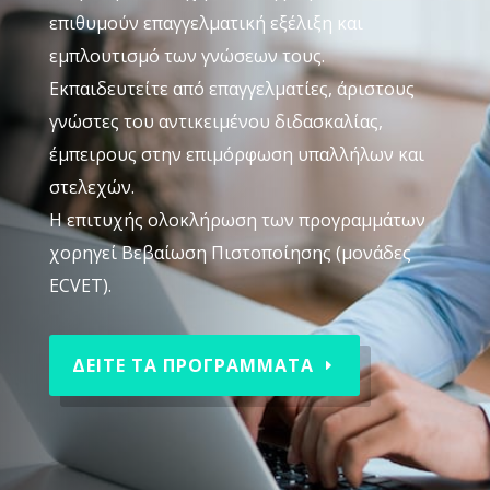
επιθυμούν επαγγελματική εξέλιξη και
εμπλουτισμό των γνώσεων τους.
Εκπαιδευτείτε από επαγγελματίες, άριστους
γνώστες του αντικειμένου διδασκαλίας,
έμπειρους στην επιμόρφωση υπαλλήλων και
στελεχών.
Η επιτυχής ολοκλήρωση των προγραμμάτων
χορηγεί Βεβαίωση Πιστοποίησης (μονάδες
ECVET).
ΔΕΙΤΕ ΤΑ ΠΡΟΓΡΑΜΜΑΤΑ