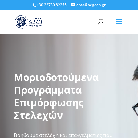
+30 22730 82255
epta@aegean.gr
Μοριοδοτούμενα
Προγράμματα
Επιμόρφωσης
Στελεχών
Βοηθούμε στελέχη και επαγγελματίες που