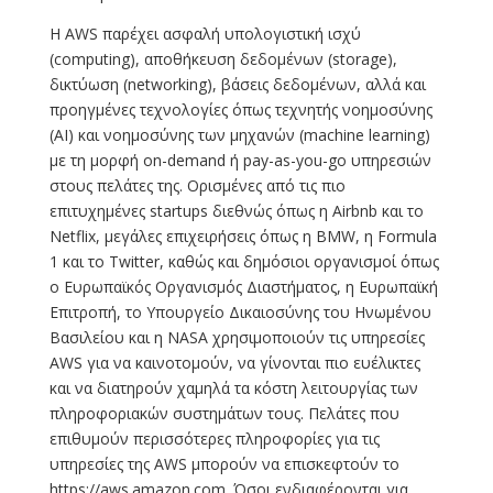
Η AWS παρέχει ασφαλή υπολογιστική ισχύ
(computing), αποθήκευση δεδομένων (storage),
δικτύωση (networking), βάσεις δεδομένων, αλλά και
προηγμένες τεχνολογίες όπως τεχνητής νοημοσύνης
(ΑΙ) και νοηµοσύνης των µηχανών (machine learning)
με τη μορφή on-demand ή pay-as-you-go υπηρεσιών
στους πελάτες της. Ορισμένες από τις πιο
επιτυχημένες startups διεθνώς όπως η Airbnb και το
Netflix, μεγάλες επιχειρήσεις όπως η BMW, η Formula
1 και το Twitter, καθώς και δημόσιοι οργανισμοί όπως
ο Ευρωπαϊκός Οργανισμός Διαστήματος, η Ευρωπαϊκή
Επιτροπή, το Υπουργείο Δικαιοσύνης του Ηνωμένου
Βασιλείου και η NASA χρησιμοποιούν τις υπηρεσίες
AWS για να καινοτομούν, να γίνονται πιο ευέλικτες
και να διατηρούν χαμηλά τα κόστη λειτουργίας των
πληροφοριακών συστημάτων τους. Πελάτες που
επιθυμούν περισσότερες πληροφορίες για τις
υπηρεσίες της AWS μπορούν να επισκεφτούν το
https://aws.amazon.com. Όσοι ενδιαφέρονται για