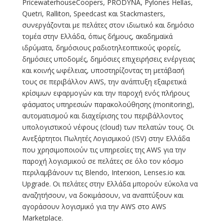
PricewaterhouseCoopers, PRODYNA, Pylones Hellas,
Quetri, Ralliton, Speedcast και Stackmasters,
συνεργάζονται με πελάτες στον ιδιωτικό και δημόσιο
τομέα στην Ελλάδα, όπως δήμους, ακαδημαϊκά
ιδρύματα, δημόσιους ραδιοτηλεοπτικούς φορείς,
δημόσιες υποδομές, δημόσιες επιχειρήσεις ενέργειας
και κοινής ωφέλειας, υποστηρίζοντας τη μετάβασή
τους σε περιβάλλον AWS, την ανάπτυξη εξαιρετικά
κρίσιμων εφαρμογών και την παροχή ενός πλήρους
φάσματος υπηρεσιών παρακολούθησης (monitoring),
αυτοματισμού και διαχείρισης του περιβάλλοντος
υπολογιστικού νέφους (cloud) των πελατών τους. Οι
Ανεξάρτητοι Πωλητές Λογισμικού (ISV) στην Ελλάδα
που χρησιμοποιούν τις υπηρεσίες της AWS για την
παροχή λογισμικού σε πελάτες σε όλο τον κόσμο
περιλαμβάνουν τις Blendo, Interxion, Lenses.io και
Upgrade. Οι πελάτες στην Ελλάδα μπορούν εύκολα να
αναζητήσουν, να δοκιμάσουν, να αναπτύξουν και
αγοράσουν λογισμικό για την AWS στο AWS
Marketplace.