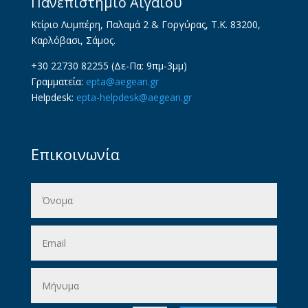
Πανεπιστήμιο Αιγαίου
Κτίριο Λυμπέρη, Παλαμά 2 & Γοργύρας, Τ.Κ. 83200,
Καρλόβασι, Σάμος.
+30 22730 82255 (Δε-Πα: 9πμ-3μμ)
Γραμματεία:
epta@aegean.gr
Helpdesk:
epta-helpdesk@aegean.gr
Επικοινωνία