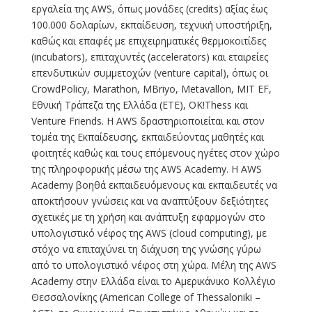
εργαλεία της AWS, όπως μονάδες (credits) αξίας έως
100.000 δολαρίων, εκπαίδευση, τεχνική υποστήριξη,
καθώς και επαφές με επιχειρηματικές θερμοκοιτίδες
(incubators), επιταχυντές (accelerators) και εταιρείες
επενδυτικών συμμετοχών (venture capital), όπως οι
CrowdPolicy, Marathon, MBriyo, Metavallon, MIT EF,
Εθνική Τράπεζα της Ελλάδα (ΕΤΕ), OK!Thess και
Venture Friends. H AWS δραστηριοποιείται και στον
τομέα της Εκπαίδευσης, εκπαιδεύοντας μαθητές και
φοιτητές καθώς και τους επόμενους ηγέτες στον χώρο
της πληροφορικής μέσω της AWS Academy. H AWS
Academy βοηθά εκπαιδευόμενους και εκπαιδευτές να
αποκτήσουν γνώσεις και να αναπτύξουν δεξιότητες
σχετικές με τη χρήση και ανάπτυξη εφαρμογών στο
υπολογιστικό νέφος της AWS (cloud computing), με
στόχο να επιταχύνει τη διάχυση της γνώσης γύρω
από το υπολογιστικό νέφος στη χώρα. Μέλη της AWS
Academy στην Ελλάδα είναι το Αμερικάνικο Κολλέγιο
Θεσσαλονίκης (American College of Thessaloniki –