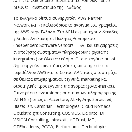
ACT), το Οικονομικό Πανεπιστήμιο Αθηνών και το
Διεθνές Πανεπιστήμιο της Ελλάδος.
Το ελληνικό δίκτυο συνεργατών AWS Partner
Network (APN) καλωσόρισε το άνοιγμα του γραφείου
της AWS στην Ελλάδα. Στο APN συμμετέχουν δεκάδες
χιλιάδες Ανεξάρτητοι Πωλητές Λογισμικού
(Independent Software Vendors – ISV) και επιχειρήσεις
ενοποίησης συστημάτων πληροφορικής (systems
intergrators) σε όλο τον κόσμο. Οι συνεργάτες αυτοί
δημιουργούν καινοτόμες λύσεις και υπηρεσίες σε
περιβάλλον AWS και το δίκτυο APN τους υποστηρίζει
σε θέματα επιχειρηματικά, τεχνικά, marketing και
στρατηγικής προσέγγισης της αγοράς (go-to-market).
Επιχειρήσεις ενοποίησης συστημάτων πληροφορικής
(APN SIs) όπως οι Accenture, ALEF, Arηs Spikeseed,
BlazeClan, Cambrian Technologies, Cloud Nomads,
Cloudstraight Consulting, COSMOS, Deloitte, DI-
VISION Consulting, Intrasoft, InTTrust, MTI,
OTEAcademy, PCCW, Performance Technologies,