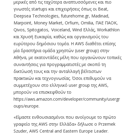
μερικές από τις ταχύτερα αναπτυσσόμενες και πιο
γνωστές startups και επιχειρήσεις όπως οι Beat,
Deepsea Technologies, futurehome.gr, Madinad,
Marpoint, Money Market, Orfium, Omilia, ΠΑΕ ΠΑΟΚ,
Qivos, Spitogatos, Voiceland, Wind Ελλάς, Workathlon
και Χρυσή Ευκαιρία, καθώς και οργανισμούς του
ευρύτερου δημόσιου τομέα. Η AWS διαθέτει επίσης
μία δραστήρια ομάδα χρηστών (user group) στην
Αθήνα, με εκατοντάδες μέλη που οργανώνουν τοπικές
συναντήσεις για προγραμματιστές με σκοπό τη
δικτύωσή τους και την ανταλλαγή βέλτιστων
πρακτικών και τεχνογνωσίας. Όσοι επιθυμούν να
συμμετέχουν στο ελληνικό user group της AWS,
μπορούν να επισκεφθούν το
https://aws.amazon.com/developer/community/usergr
oups/europe.
«Είμαστε ενθουσιασμένοι που ανοίγουμε το πρώτο
γραφείο της AWS στην Ελλάδα» δήλωσε ο Przemek
Szuder, AWS Central and Eastern Europe Leader.