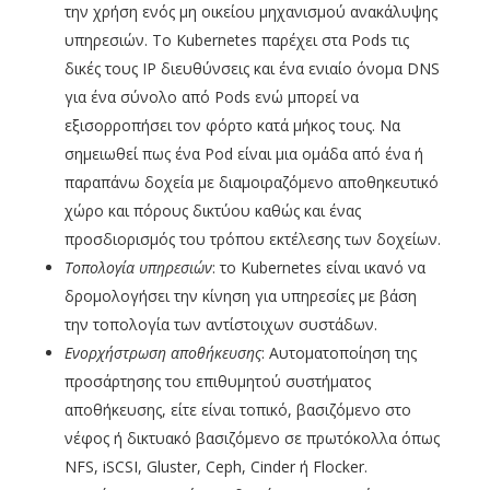
την χρήση ενός μη οικείου μηχανισμού ανακάλυψης
υπηρεσιών. Το Kubernetes παρέχει στα Pods τις
δικές τους IP διευθύνσεις και ένα ενιαίο όνομα DNS
για ένα σύνολο από Pods ενώ μπορεί να
εξισορροπήσει τον φόρτο κατά μήκος τους. Να
σημειωθεί πως ένα Pod είναι μια ομάδα από ένα ή
παραπάνω δοχεία με διαμοιραζόμενο αποθηκευτικό
χώρο και πόρους δικτύου καθώς και ένας
προσδιορισμός του τρόπου εκτέλεσης των δοχείων.
Τοπολογία υπηρεσιών
: το Kubernetes είναι ικανό να
δρομολογήσει την κίνηση για υπηρεσίες με βάση
την τοπολογία των αντίστοιχων συστάδων.
Ενορχήστρωση αποθήκευσης
: Αυτοματοποίηση της
προσάρτησης του επιθυμητού συστήματος
αποθήκευσης, είτε είναι τοπικό, βασιζόμενο στο
νέφος ή δικτυακό βασιζόμενο σε πρωτόκολλα όπως
NFS, iSCSI, Gluster, Ceph, Cinder ή Flocker.