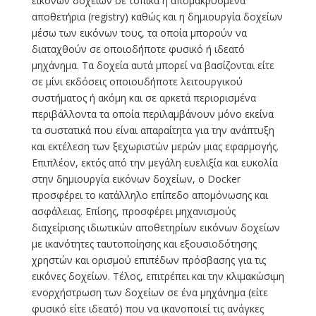
εικόνων δοχείων σε τοπικά ή απομακρυσμένα
αποθετήρια (registry) καθώς και η δημιουργία δοχείων
μέσω των εικόνων τους, τα οποία μπορούν να
διαταχθούν σε οποιοδήποτε φυσικό ή ιδεατό
μηχάνημα. Τα δοχεία αυτά μπορεί να βασίζονται είτε
σε μίνι εκδόσεις οποιουδήποτε λειτουργικού
συστήματος ή ακόμη και σε αρκετά περιορισμένα
περιβάλλοντα τα οποία περιλαμβάνουν μόνο εκείνα
τα συστατικά που είναι απαραίτητα για την ανάπτυξη
και εκτέλεση των ξεχωριστών μερών μιας εφαρμογής.
Επιπλέον, εκτός από την μεγάλη ευελιξία και ευκολία
στην δημιουργία εικόνων δοχείων, ο Docker
προσφέρει το κατάλληλο επίπεδο απομόνωσης και
ασφάλειας. Επίσης, προσφέρει μηχανισμούς
διαχείρισης ιδιωτικών αποθετηρίων εικόνων δοχείων
με ικανότητες ταυτοποίησης και εξουσιοδότησης
χρηστών και ορισμού επιπέδων πρόσβασης για τις
εικόνες δοχείων. Τέλος, επιτρέπει και την κλιμακώσιμη
ενορχήστρωση των δοχείων σε ένα μηχάνημα (είτε
φυσικό είτε ιδεατό) που να ικανοποιεί τις ανάγκες