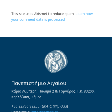
This site uses Akismet to reduce spam.
Learn how
your comment data is processed.
Πανεπιστήμιο Αιγαίου
Κτίριο Λυμπέρη, Παλαμά 2 & Γοργύρας, Τ.Κ. 83200,
Καρλόβασι, Σάμος.
+30 22730 82255 (Δε-Πα: 9πμ-3μμ)
Γραμματεία:
epta@aegean.gr