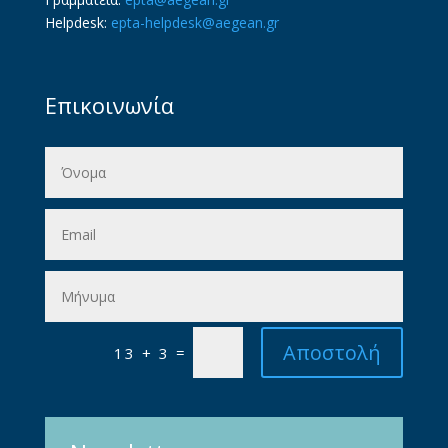
Helpdesk:
epta-helpdesk@aegean.gr
Επικοινωνία
Αποστολή
=
13 + 3