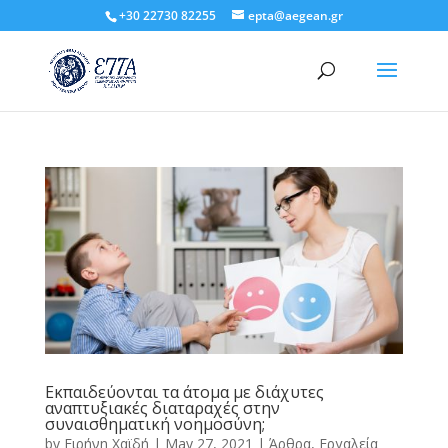
+30 22730 82255
epta@aegean.gr
Εκπαιδεύονται τα άτομα με διάχυτες
αναπτυξιακές διαταραχές στην
συναισθηματική νοημοσύνη;
by
Ειρήνη Χαϊδή
|
May 27, 2021
|
Άρθρα
,
Εργαλεία